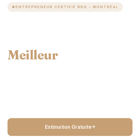
ENTREPRENEUR CERTIFIÉ RBQ – MONTRÉAL
Votre Maison
Mérite Le
Meilleur
Que ce soit pour votre domicile, bureau ou projet
commercial, nous donnons vie à votre vision.
Entrepreneur multiservices de confiance à
Montréal depuis 2008.
Estimation Gratuite