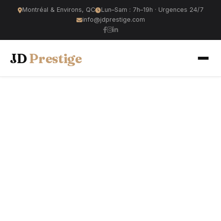
Montréal & Environs, QC
Lun–Sam : 7h–19h · Urgences 24/7
info@jdprestige.com
JD
Prestige