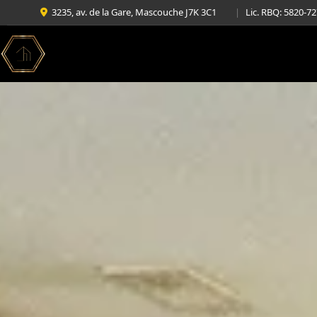
3235, av. de la Gare, Mascouche J7K 3C1
|
Lic. RBQ: 5820-7