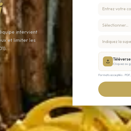
i
équipe intervient
ux et limiter les
1).
Téléverse
Cliquez ou gl
Formats acceptés : PDF