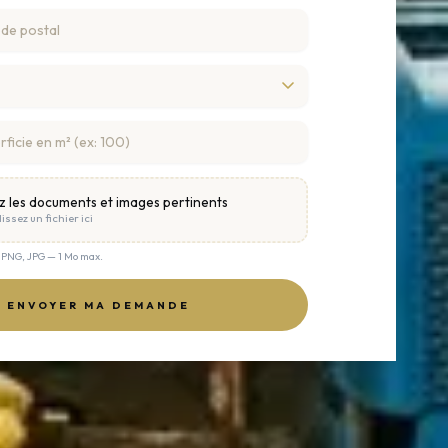
z les documents et images pertinents
issez un fichier ici
, PNG, JPG — 1 Mo max.
ENVOYER MA DEMANDE