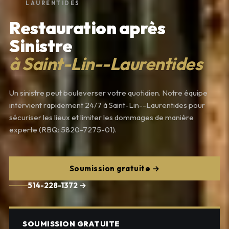
LAURENTIDES
Restauration après
Sinistre
à Saint-Lin--Laurentides
Un sinistre peut bouleverser votre quotidien. Notre équipe
intervient rapidement 24/7 à Saint-Lin--Laurentides pour
sécuriser les lieux et limiter les dommages de manière
experte (RBQ: 5820-7275-01).
Soumission gratuite →
514-228-1372 →
SOUMISSION GRATUITE