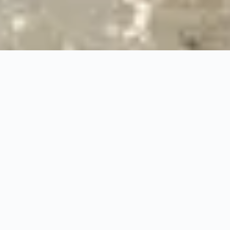
24/7
Urgence & Service
100%
Prise en charge professionnelle
RBQ
Licence 5820-7275-01
URGENCE 24/7
PRISE EN CHARGE ASS
◆
100%
PRISE EN CHARGE PROFESSIONNELLE