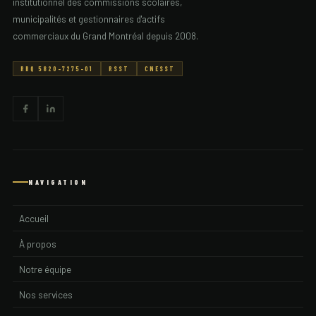
institutionnel des commissions scolaires,
Aumond
municipalités et gestionnaires d'actifs
commerciaux du Grand Montréal depuis 2008.
Aupaluk
RBQ 5820-7275-01
RSST
CNESST
Austin
Authier
Authier Nord
NAVIGATION
Ayers Cliff
Accueil
Baie Comeau
À propos
Baie Durfe
Notre équipe
Baie Johan Beetz
Nos services