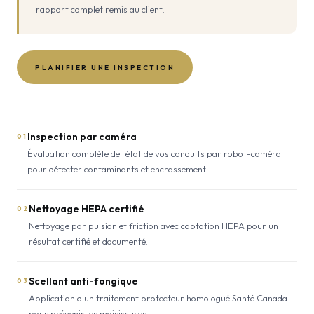
rapport complet remis au client.
PLANIFIER UNE INSPECTION
Inspection par caméra
01
Évaluation complète de l'état de vos conduits par robot-caméra
pour détecter contaminants et encrassement.
Nettoyage HEPA certifié
02
Nettoyage par pulsion et friction avec captation HEPA pour un
résultat certifié et documenté.
Scellant anti-fongique
03
Application d'un traitement protecteur homologué Santé Canada
pour prévenir les moisissures.