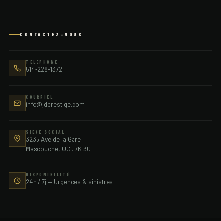
Beaconsfield
Bearn
CONTACTEZ-NOUS
Beauceville
TÉLÉPHONE
514-228-1372
Beauharnois
COURRIEL
info@jdprestige.com
Beaulac Garthby
Beaumont
SIÈGE SOCIAL
3235 Ave de la Gare
Mascouche, QC J7K 3C1
Beaupre
DISPONIBILITÉ
24h / 7j — Urgences & sinistres
Becancour
Bedford