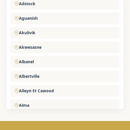
Adstock
Aguanish
Akulivik
Akwesasne
Albanel
Albertville
Alleyn Et Cawood
Alma
Amherst