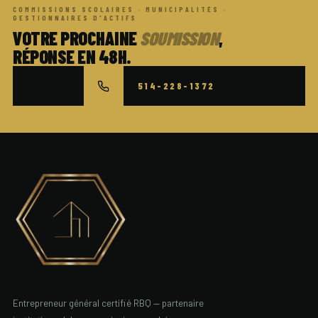
Amos
COMMISSIONS SCOLAIRES · MUNICIPALITÉS ·
GESTIONNAIRES D'ACTIFS
VOTRE PROCHAINE
SOUMISSION
,
Amqui
RÉPONSE EN 48H.
Ange Gardien
514-228-1372
Armagh
Arundel
Ascot Corner
Aston Jonction
Auclair
Audet
Entrepreneur général certifié RBQ — partenaire