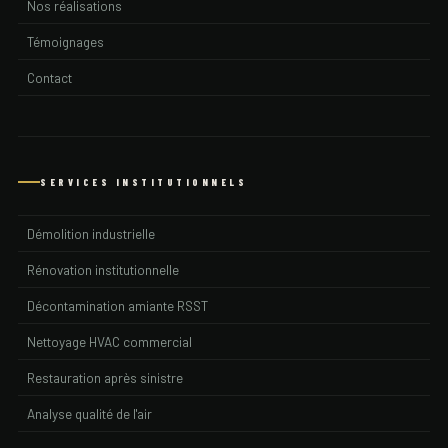
Nos réalisations
Baie Saint Paul
Témoignages
Baie Sainte Catherine
Contact
Baie Trinite
Baie des Sables
SERVICES INSTITUTIONNELS
Baie du Febvre
Démolition industrielle
Barkmere
Rénovation institutionnelle
Décontamination amiante RSST
Barnston Ouest
Nettoyage HVAC commercial
Barraute
Restauration après sinistre
Analyse qualité de l'air
Batiscan