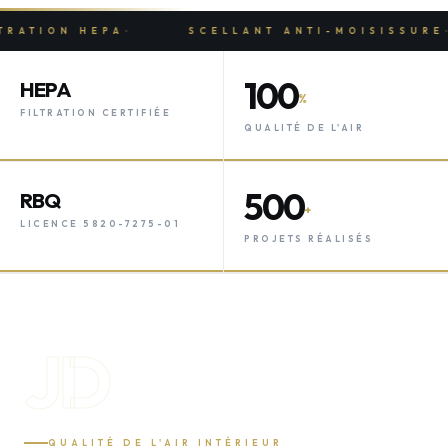
·
·
TION HEPA
SCELLANT ANTI-MOISISSURE
100
HEPA
%
FILTRATION CERTIFIÉE
QUALITÉ DE L'AIR
500
RBQ
+
LICENCE 5820-7275-01
PROJETS RÉALISÉS
JD
QUALITÉ DE L'AIR INTÉRIEUR