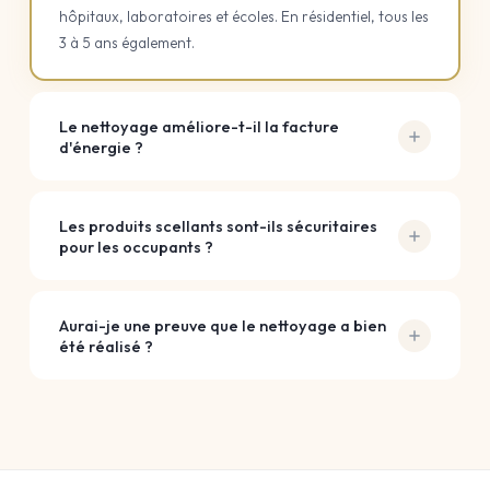
hôpitaux, laboratoires et écoles. En résidentiel, tous les
3 à 5 ans également.
Le nettoyage améliore-t-il la facture
d'énergie ?
Absolument. Un système encrassé force les moteurs et
réduit drastiquement l'efficacité du flux d'air. Le
Les produits scellants sont-ils sécuritaires
nettoyage professionnel optimise le rendement
pour les occupants ?
énergétique et prolonge la durée de vie de vos
Oui, tous les produits utilisés sont homologués par
équipements.
Santé Canada. Ils sont rigoureusement sélectionnés
Aurai-je une preuve que le nettoyage a bien
pour être sans danger pour les occupants une fois
été réalisé ?
correctement appliqués et séchés.
Oui. Nous fournissons toujours un rapport
d'intervention complet incluant des preuves visuelles
(photos et vidéos avant/après) de l'intérieur de vos
conduits, pour votre dossier et votre assurance.