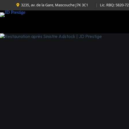
3235, av. de la Gare, Mascouche J7K 3C1
|
Lic. RBQ: 5820-7