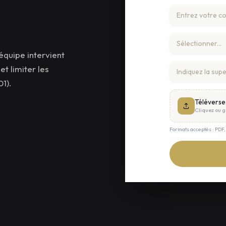
équipe intervient
t limiter les
1).
Téléverse
Cliquez ou gl
Formats acceptés : PDF