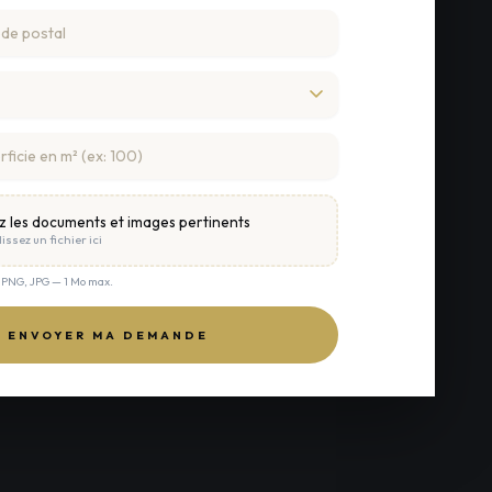
z les documents et images pertinents
issez un fichier ici
, PNG, JPG — 1 Mo max.
ENVOYER MA DEMANDE