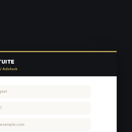
TUITE
 / Adstock