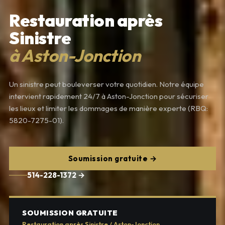
Restauration après
Sinistre
à Aston-Jonction
Un sinistre peut bouleverser votre quotidien. Notre équipe
intervient rapidement 24/7 à Aston-Jonction pour sécuriser
les lieux et limiter les dommages de manière experte (RBQ:
5820-7275-01).
Soumission gratuite →
514-228-1372 →
SOUMISSION GRATUITE
Restauration après Sinistre / Aston-Jonction