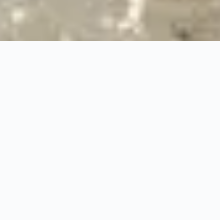
24/7
Urgence & Service
100%
Prise en charge professionnelle
RBQ
Licence 5820-7275-01
URGENCE 24/7
PRISE EN CHARGE ASS
◆
100%
PRISE EN CHARGE PROFESSIONNELLE