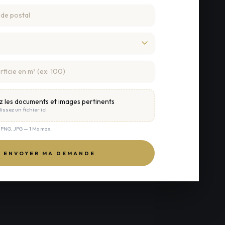
z les documents et images pertinents
issez un fichier ici
, PNG, JPG — 1 Mo max.
ENVOYER MA DEMANDE