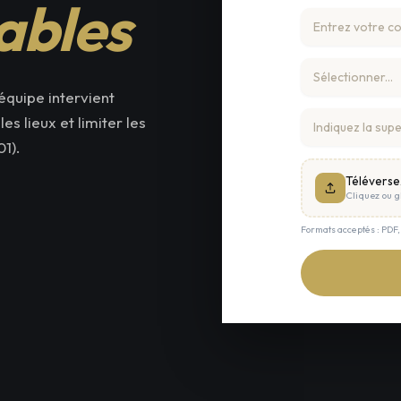
ables
équipe intervient
s lieux et limiter les
1).
Téléverse
Cliquez ou gl
Formats acceptés : PDF