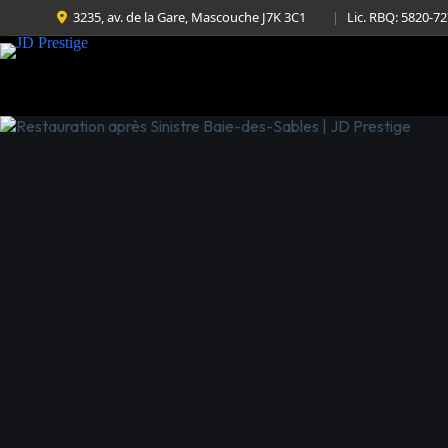
3235, av. de la Gare, Mascouche J7K 3C1
|
Lic. RBQ: 5820-7