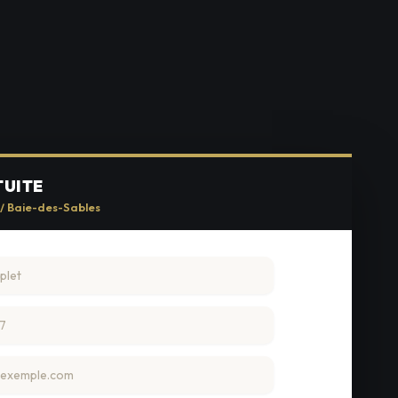
TUITE
 / Baie-des-Sables