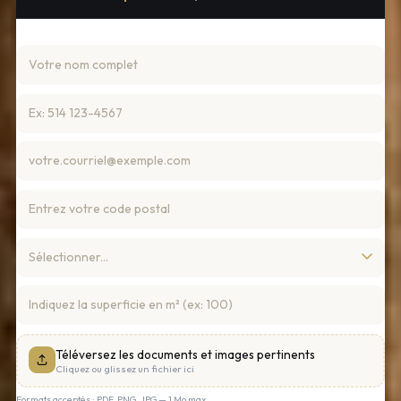
Téléversez les documents et images pertinents
Cliquez ou glissez un fichier ici
Formats acceptés : PDF, PNG, JPG — 1 Mo max.