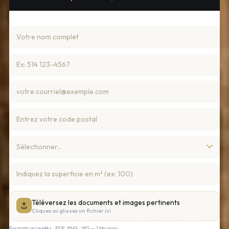
Téléversez les documents et images pertinents
Cliquez ou glissez un fichier ici
Formats acceptés : PDF, PNG, JPG — 1 Mo max.