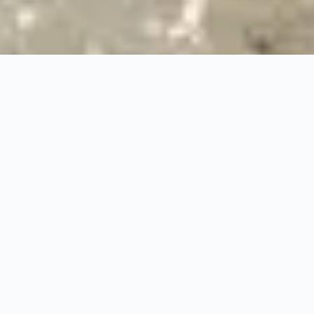
24/7
Urgence & Service
100%
Prise en charge professionnelle
RBQ
Licence 5820-7275-01
URGENCE 24/7
PRISE EN CHARGE ASS
◆
100%
PRISE EN CHARGE PROFESSIONNELLE