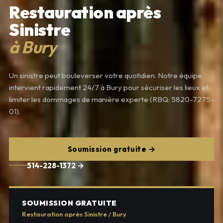
Restauration après
Sinistre
à Bury
Un sinistre peut bouleverser votre quotidien. Notre équipe
intervient rapidement 24/7 à Bury pour sécuriser les lieux et
limiter les dommages de manière experte (RBQ: 5820-7275-
01).
Soumission gratuite →
514-228-1372 →
SOUMISSION GRATUITE
Restauration après Sinistre / Bury