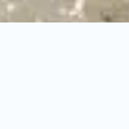
24/7
Urgence & Service
100%
Prise en charge professionnelle
RBQ
Licence 5820-7275-01
URGENCE 24/7
PRISE EN CHARGE ASS
◆
100%
PRISE EN CHARGE PROFESSIONNELLE