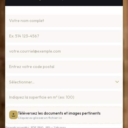
Téléversez les documents et images pertinents
Cliquez ou glissez un fichier ici
Formats acceptés : PDF, PNG, JPG — 1 Mo max.