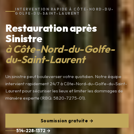
INTERVENTION RAPIDE À CÔTE-NORD-DU-
GOLFE-DU-SAINT-LAURENT
Restauration après
Sinistre
à Côte-Nord-du-Golfe-
du-Saint-Laurent
Un sinistre peut bouleverser votre quotidien. Notre équipe
intervient rapidement 24/7 à Côte-Nord-du-Golfe-du-Saint-
Laurent pour sécuriser les lieux et limiter les dommages de
manière experte (RBQ: 5820-7275-01).
Soumission gratuite →
514-228-1372 →