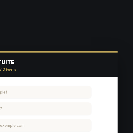
TUITE
/ Dégelis