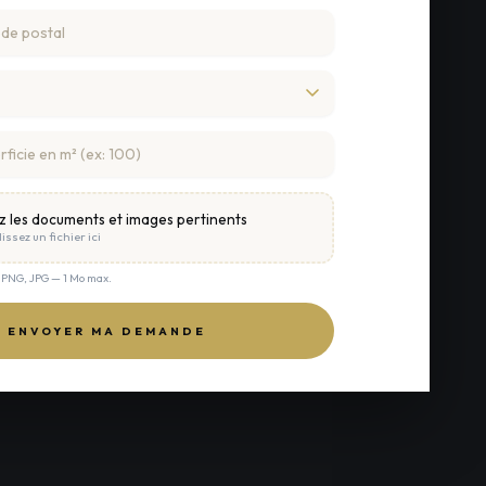
z les documents et images pertinents
issez un fichier ici
, PNG, JPG — 1 Mo max.
ENVOYER MA DEMANDE