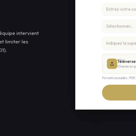
équipe intervient
t limiter les
1).
Téléverse
Cliquez ou gl
Formats acceptés : PDF