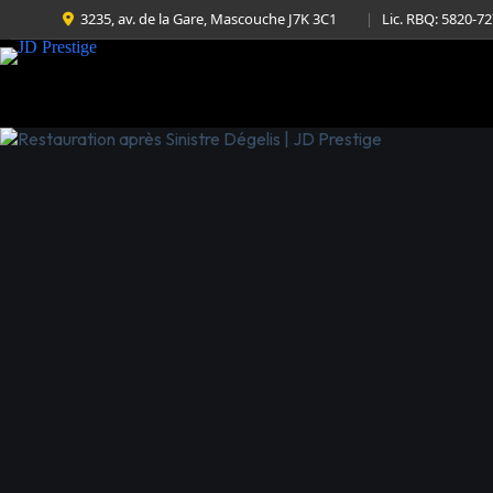
3235, av. de la Gare, Mascouche J7K 3C1
|
Lic. RBQ: 5820-7