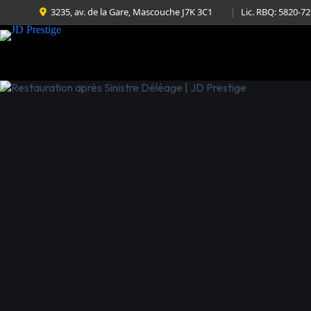
3235, av. de la Gare, Mascouche J7K 3C1
|
Lic. RBQ: 5820-7