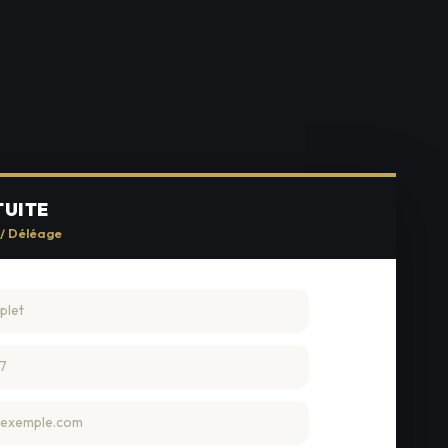
TUITE
 / Déléage