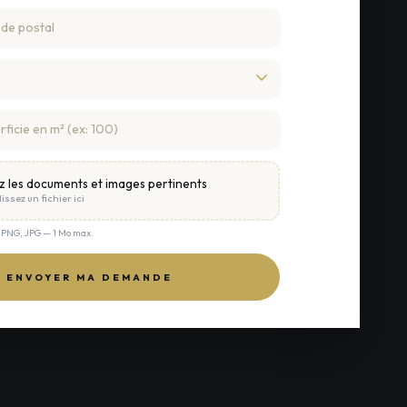
z les documents et images pertinents
issez un fichier ici
, PNG, JPG — 1 Mo max.
ENVOYER MA DEMANDE