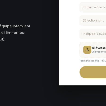
équipe intervient
et limiter les
1).
Téléverse
Cliquez ou gl
Formats acceptés : PDF