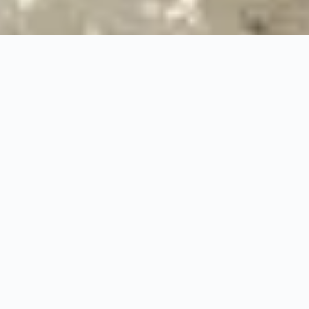
100%
Prise en charge professionnelle
RBQ
Licence 5820-7275-01
URGENCE 24/7
PRISE EN CHARGE A
◆
◆
100%
PRISE EN CHARGE PROFESSIONNELLE