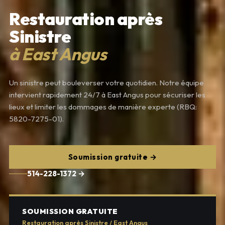
Restauration après
Sinistre
à East Angus
Un sinistre peut bouleverser votre quotidien. Notre équipe
intervient rapidement 24/7 à East Angus pour sécuriser les
lieux et limiter les dommages de manière experte (RBQ:
5820-7275-01).
Soumission gratuite →
514-228-1372 →
SOUMISSION GRATUITE
Restauration après Sinistre / East Angus