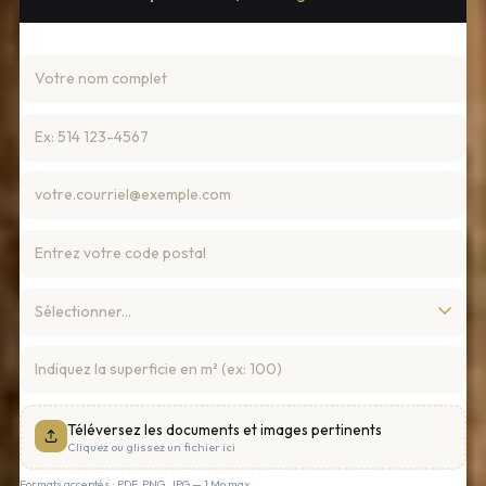
Téléversez les documents et images pertinents
Cliquez ou glissez un fichier ici
Formats acceptés : PDF, PNG, JPG — 1 Mo max.