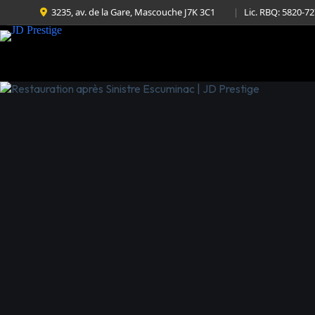
3235, av. de la Gare, Mascouche J7K 3C1
|
Lic. RBQ: 5820-7