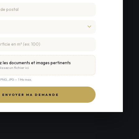
z les documents et images pertinents
issez un fichier ici
, PNG, JPG — 1 Mo max.
ENVOYER MA DEMANDE