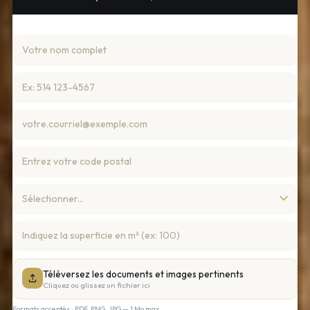
Téléversez les documents et images pertinents
Cliquez ou glissez un fichier ici
Formats acceptés : PDF, PNG, JPG — 1 Mo max.