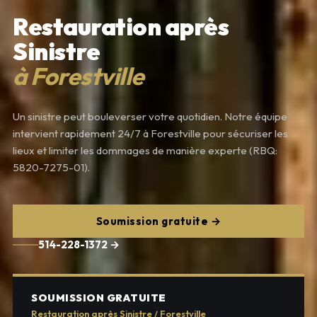
Restauration après
Sinistre
à Forestville
Un sinistre peut bouleverser votre quotidien. Notre équipe
intervient rapidement 24/7 à Forestville pour sécuriser les
lieux et limiter les dommages de manière experte (RBQ:
5820-7275-01).
Soumission gratuite →
514-228-1372 →
SOUMISSION GRATUITE
Restauration après Sinistre / Forestville