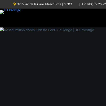
3235, av. de la Gare, Mascouche J7K 3C1
|
Lic. RBQ: 5820-7