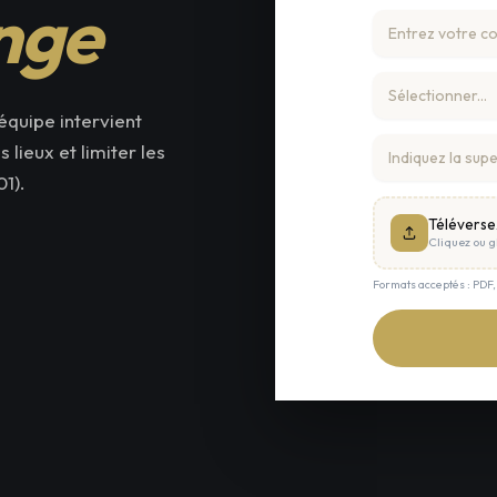
nge
équipe intervient
lieux et limiter les
1).
Téléverse
Cliquez ou gl
Formats acceptés : PDF