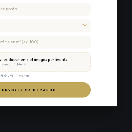
z les documents et images pertinents
issez un fichier ici
, PNG, JPG — 1 Mo max.
ENVOYER MA DEMANDE