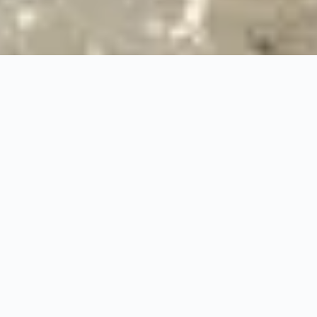
24/7
Urgence & Service
100%
Prise en charge professionnelle
RBQ
Licence 5820-7275-01
URGENCE 24/7
PRISE EN CHARGE ASS
◆
100%
PRISE EN CHARGE PROFESSIONNELLE