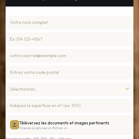
Téléversez les documents et images pertinents
Cliquez ou glissez un fichier ici
Formats acceptés : PDF, PNG, JPG — 1 Mo max.