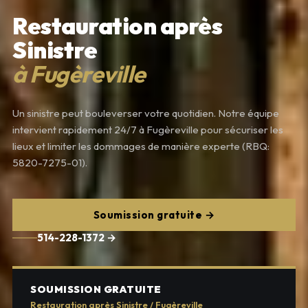
Restauration après
Sinistre
à Fugèreville
Un sinistre peut bouleverser votre quotidien. Notre équipe
intervient rapidement 24/7 à Fugèreville pour sécuriser les
lieux et limiter les dommages de manière experte (RBQ:
5820-7275-01).
Soumission gratuite →
514-228-1372 →
SOUMISSION GRATUITE
Restauration après Sinistre / Fugèreville