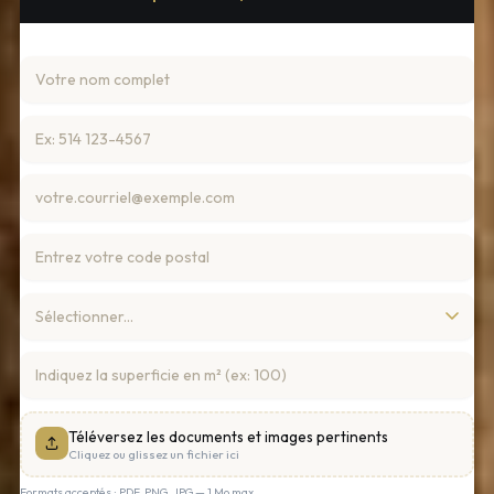
Téléversez les documents et images pertinents
Cliquez ou glissez un fichier ici
Formats acceptés : PDF, PNG, JPG — 1 Mo max.