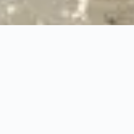
24/7
Urgence & Service
100%
Prise en charge professionnelle
RBQ
Licence 5820-7275-01
URGENCE 24/7
PRISE EN CHARGE ASSU
◆
100%
PRISE EN CHARGE PROFESSIONNELLE