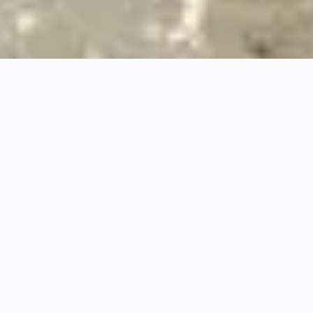
24/7
Urgence & Service
100%
Prise en charge professionnelle
RBQ
Licence 5820-7275-01
URGENCE 24/7
PRISE EN CHARGE ASS
◆
100%
PRISE EN CHARGE PROFESSIONNELLE