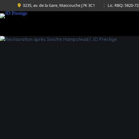
3235, av. de la Gare, Mascouche J7K 3C1
|
Lic. RBQ: 5820-7