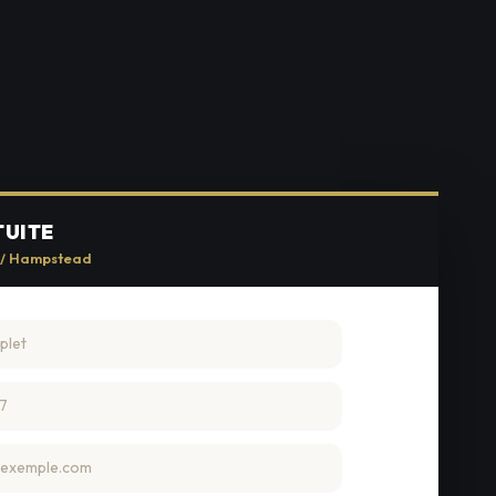
TUITE
e / Hampstead