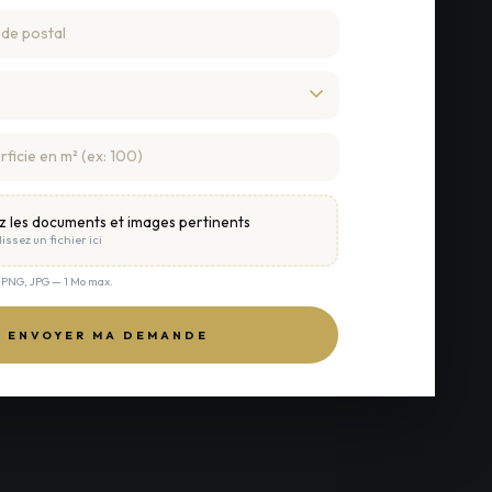
z les documents et images pertinents
issez un fichier ici
, PNG, JPG — 1 Mo max.
ENVOYER MA DEMANDE