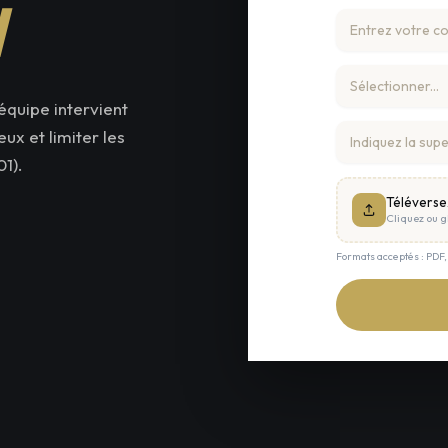
d
équipe intervient
ux et limiter les
1).
Téléverse
Cliquez ou gl
Formats acceptés : PDF