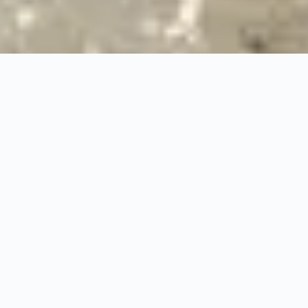
24/7
Urgence & Service
100%
Prise en charge professionnelle
RBQ
Licence 5820-7275-01
URGENCE 24/7
PRISE EN CHARGE ASS
◆
100%
PRISE EN CHARGE PROFESSIONNELLE