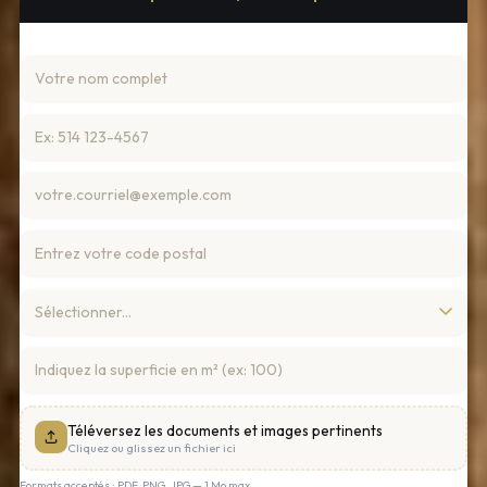
Téléversez les documents et images pertinents
Cliquez ou glissez un fichier ici
Formats acceptés : PDF, PNG, JPG — 1 Mo max.