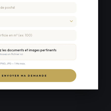
z les documents et images pertinents
issez un fichier ici
, PNG, JPG — 1 Mo max.
ENVOYER MA DEMANDE