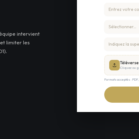
équipe intervient
t limiter les
1).
Téléverse
Cliquez ou gl
Formats acceptés : PDF