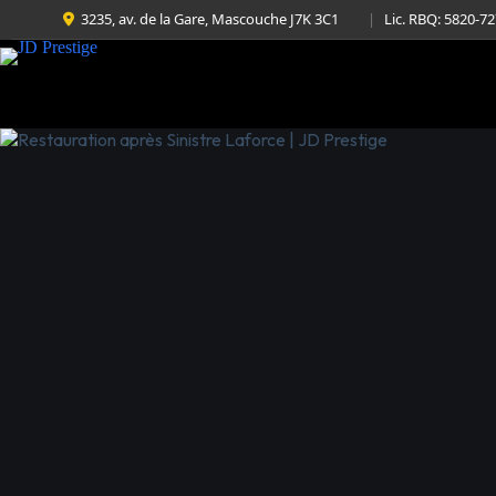
3235, av. de la Gare, Mascouche J7K 3C1
|
Lic. RBQ: 5820-7