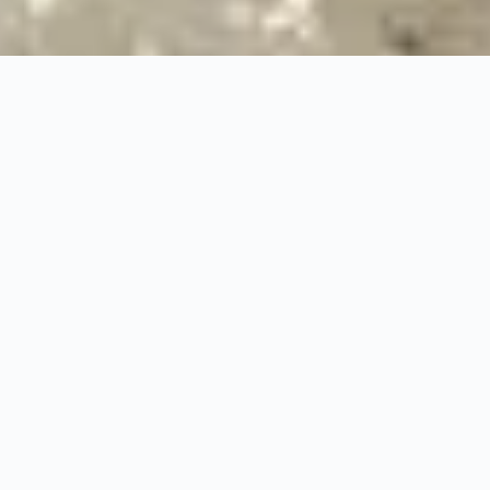
100%
Prise en charge professionnelle
RBQ
Licence 5820-7275-01
URGENCE 24/7
PRISE EN CHARGE ASS
◆
100%
PRISE EN CHARGE PROFESSIONNELLE