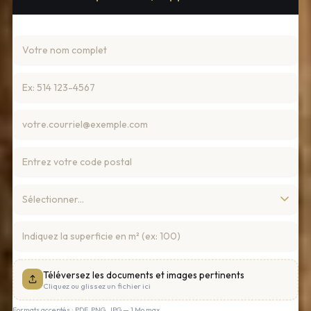
Téléversez les documents et images pertinents
Cliquez ou glissez un fichier ici
Formats acceptés : PDF, PNG, JPG — 1 Mo max.