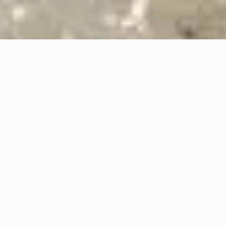
24/7
Urgence & Service
100%
Prise en charge professionnelle
RBQ
Licence 5820-7275-01
URGENCE 24/7
PRISE EN CHARGE ASSU
◆
100%
PRISE EN CHARGE PROFESSIONNELLE