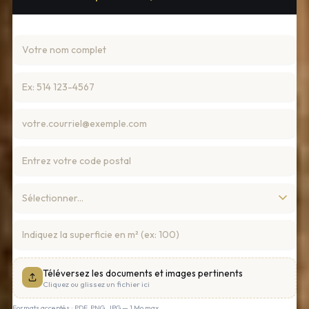
Téléversez les documents et images pertinents
Cliquez ou glissez un fichier ici
Formats acceptés : PDF, PNG, JPG — 1 Mo max.