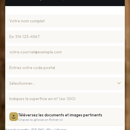
Téléversez les documents et images pertinents
Cliquez ou glissez un fichier ici
Formats acceptés : PDF, PNG, JPG — 1 Mo max.