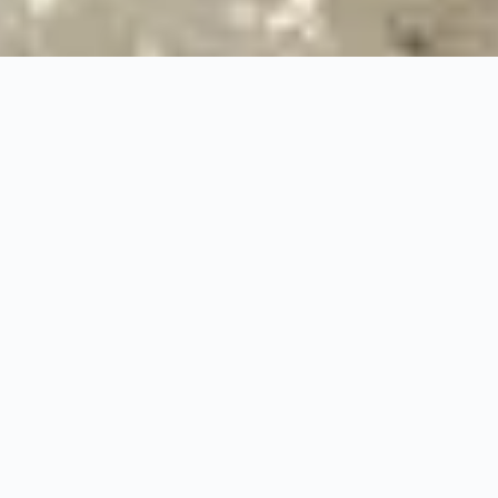
100%
Prise en charge professionnelle
RBQ
Licence 5820-7275-01
URGENCE 24/7
PRISE EN CHARGE AS
◆
100%
PRISE EN CHARGE PROFESSIONNELLE