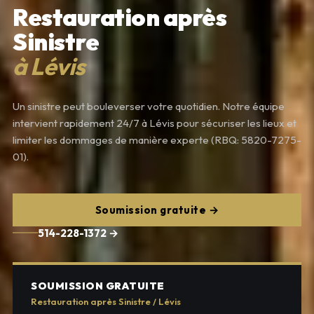
Restauration après
Sinistre
à Lévis
Un sinistre peut bouleverser votre quotidien. Notre équipe
intervient rapidement 24/7 à Lévis pour sécuriser les lieux et
limiter les dommages de manière experte (RBQ: 5820-7275-
01).
Soumission gratuite →
514-228-1372 →
SOUMISSION GRATUITE
Restauration après Sinistre / Lévis