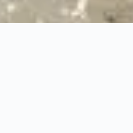
24/7
Urgence & Service
100%
Prise en charge professionnelle
RBQ
Licence 5820-7275-01
URGENCE 24/7
PRISE EN CHARGE ASSU
◆
100%
PRISE EN CHARGE PROFESSIONNELLE