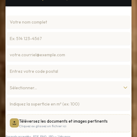
Téléversez les documents et images pertinents
Cliquez ou glissez un fichier ici
Formats acceptés : PDF, PNG, JPG — 1 Mo max.