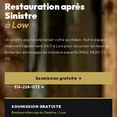
Restauration après
Sinistre
à Low
Un sinistre peut bouleverser votre quotidien. Notre équipe
intervient rapidement 24/7 à Low pour sécuriser les lieux et
limiter les dommages de manière experte (RBQ: 5820-7275-
01).
Soumission gratuite →
514-228-1372 →
SOUMISSION GRATUITE
Restauration après Sinistre / Low