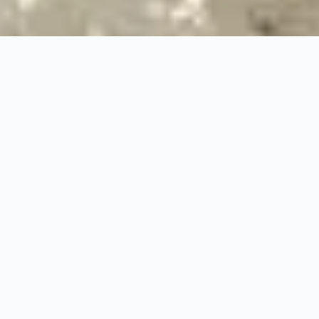
100%
Prise en charge professionnelle
RBQ
Licence 5820-7275-01
URGENCE 24/7
PRISE EN CHARGE ASS
◆
100%
PRISE EN CHARGE PROFESSIONNELLE