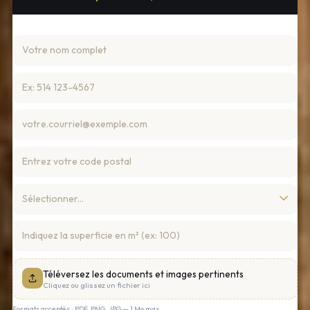
Téléversez les documents et images pertinents
Cliquez ou glissez un fichier ici
Formats acceptés : PDF, PNG, JPG — 1 Mo max.