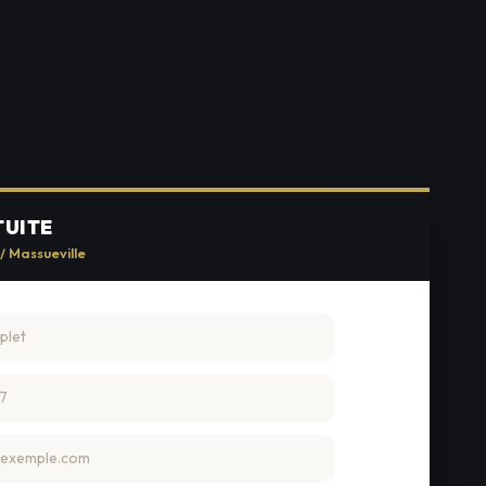
TUITE
/ Massueville