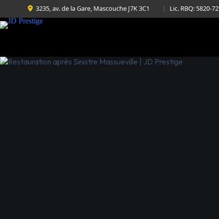
3235, av. de la Gare, Mascouche J7K 3C1
|
Lic. RBQ: 5820-7