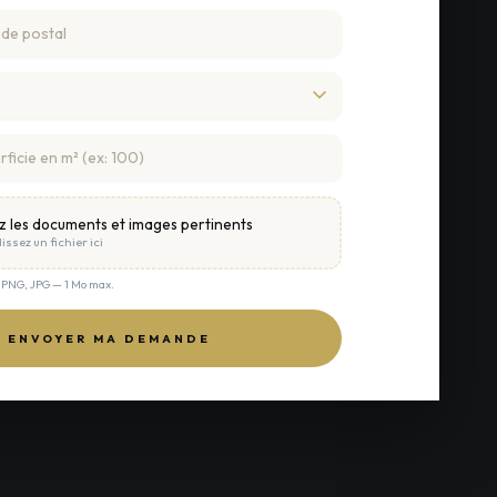
z les documents et images pertinents
issez un fichier ici
, PNG, JPG — 1 Mo max.
ENVOYER MA DEMANDE