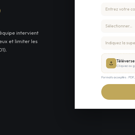
équipe intervient
ux et limiter les
1).
Téléverse
Cliquez ou gl
Formats acceptés : PDF