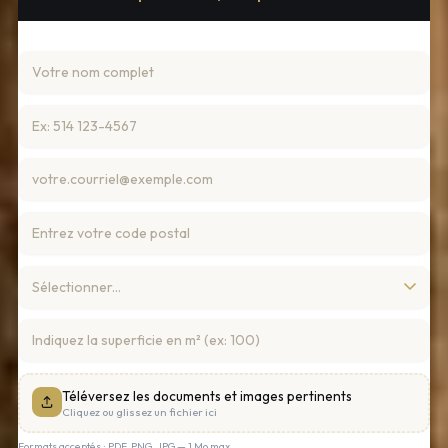
Téléversez les documents et images pertinents
Cliquez ou glissez un fichier ici
Formats acceptés : PDF, PNG, JPG — 1 Mo max.