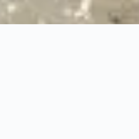
24/7
Urgence & Service
100%
Prise en charge professionnelle
RBQ
Licence 5820-7275-01
URGENCE 24/7
PRISE EN CHARGE A
◆
◆
100%
PRISE EN CHARGE PROFESSIONNELLE