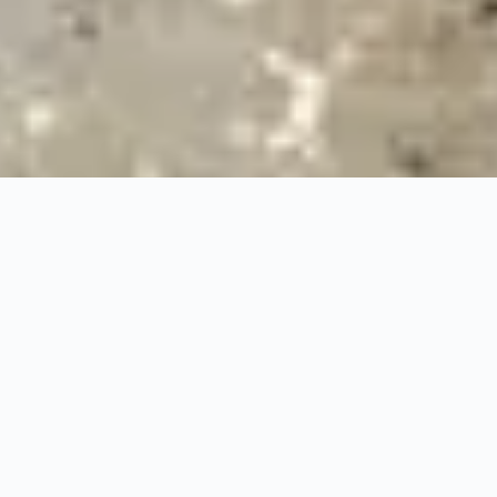
24/7
Urgence & Service
100%
Prise en charge professionnelle
RBQ
Licence 5820-7275-01
URGENCE 24/7
PRISE EN CHARGE ASS
◆
100%
PRISE EN CHARGE PROFESSIONNELLE