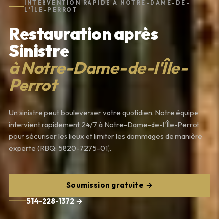
INTERVENTION RAPIDE À NOTRE-DAME-DE-
L'ÎLE-PERROT
Restauration après
Sinistre
à Notre-Dame-de-l'Île-
Perrot
Un sinistre peut bouleverser votre quotidien. Notre équipe
intervient rapidement 24/7 à Notre-Dame-de-l'Île-Perrot
pour sécuriser les lieux et limiter les dommages de manière
experte (RBQ: 5820-7275-01).
Soumission gratuite →
514-228-1372 →