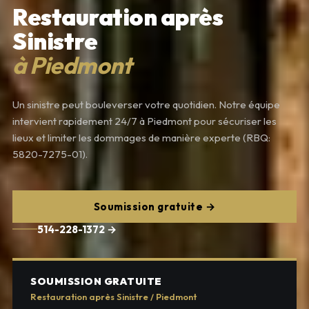
Restauration après
Sinistre
à Piedmont
Un sinistre peut bouleverser votre quotidien. Notre équipe
intervient rapidement 24/7 à Piedmont pour sécuriser les
lieux et limiter les dommages de manière experte (RBQ:
5820-7275-01).
Soumission gratuite →
514-228-1372 →
SOUMISSION GRATUITE
Restauration après Sinistre / Piedmont