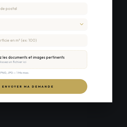
z les documents et images pertinents
issez un fichier ici
, PNG, JPG — 1 Mo max.
ENVOYER MA DEMANDE