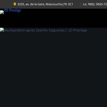
3235, av. de la Gare, Mascouche J7K 3C1
|
Lic. RBQ: 5820-7