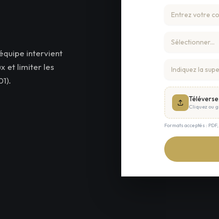
équipe intervient
 et limiter les
1).
Téléverse
Cliquez ou gl
Formats acceptés : PDF