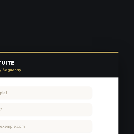
TUITE
e / Saguenay