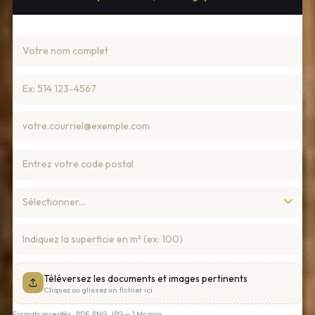
Téléversez les documents et images pertinents
Cliquez ou glissez un fichier ici
Formats acceptés : PDF, PNG, JPG — 1 Mo max.