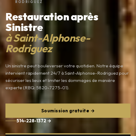
RODRIGUEZ
Restauration après
Sinistre
à Saint-Alphonse-
Rodriguez
Un sinistre peut bouleverser votre quotidien. Notre équipe
intervient rapidement 24/7 à Saint-Alphonse-Rodriguez pour
sécuriser les lieux et limiter les dommages de manière
experte (RBQ: 5820-7275-01).
Soumission gratuite →
514-228-1372 →