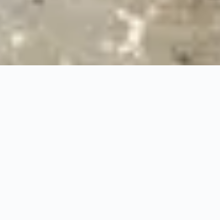
24/7
Urgence & Service
100%
Prise en charge professionnelle
RBQ
Licence 5820-7275-01
URGENCE 24/7
PRISE EN CHARGE ASS
◆
100%
PRISE EN CHARGE PROFESSIONNELLE