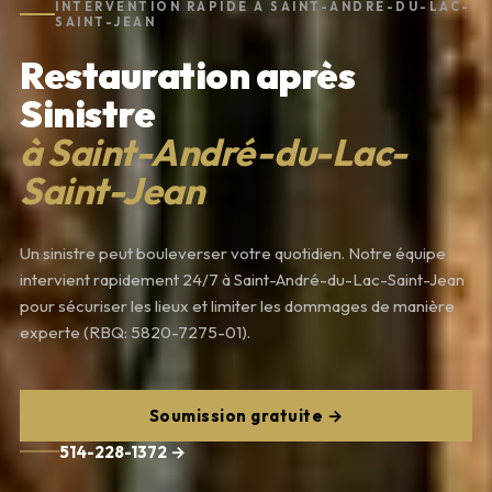
INTERVENTION RAPIDE À SAINT-ANDRÉ-DU-LAC-
SAINT-JEAN
Restauration après
Sinistre
à Saint-André-du-Lac-
Saint-Jean
Un sinistre peut bouleverser votre quotidien. Notre équipe
intervient rapidement 24/7 à Saint-André-du-Lac-Saint-Jean
pour sécuriser les lieux et limiter les dommages de manière
experte (RBQ: 5820-7275-01).
Soumission gratuite →
514-228-1372 →