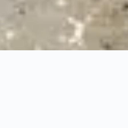
24/7
Urgence & Service
100%
Prise en charge professionnelle
RBQ
Licence 5820-7275-01
URGENCE 24/7
PRISE EN CHARGE ASSU
◆
100%
PRISE EN CHARGE PROFESSIONNELLE