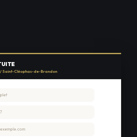
TUITE
e / Saint-Cléophas-de-Brandon