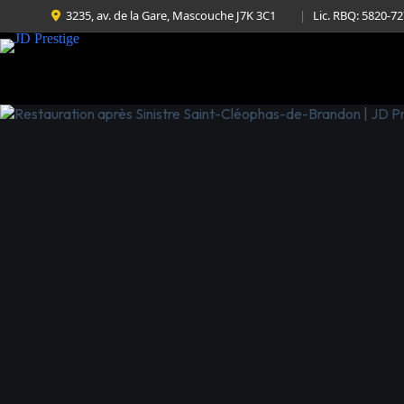
3235, av. de la Gare, Mascouche J7K 3C1
|
Lic. RBQ: 5820-7