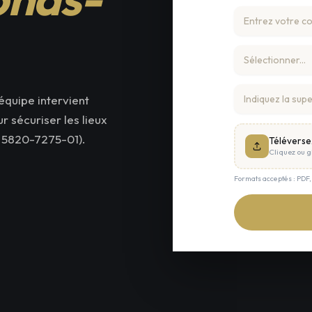
équipe intervient
 sécuriser les lieux
 5820-7275-01).
Téléverse
Cliquez ou gl
Formats acceptés : PDF