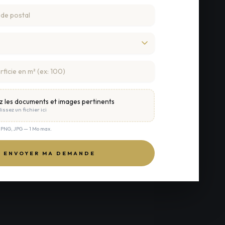
z les documents et images pertinents
issez un fichier ici
, PNG, JPG — 1 Mo max.
ENVOYER MA DEMANDE