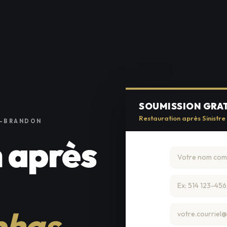
SOUMISSION GRA
Restauration après Sinistr
E-BRANDON
 après
phas-