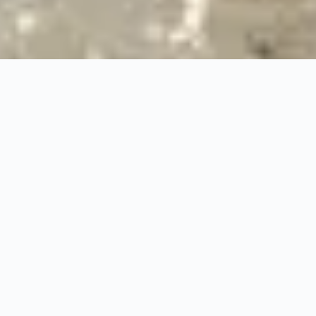
24/7
Urgence & Service
100%
Prise en charge professionnelle
RBQ
Licence 5820-7275-01
URGENCE 24/7
PRISE EN CHARGE ASS
◆
100%
PRISE EN CHARGE PROFESSIONNELLE