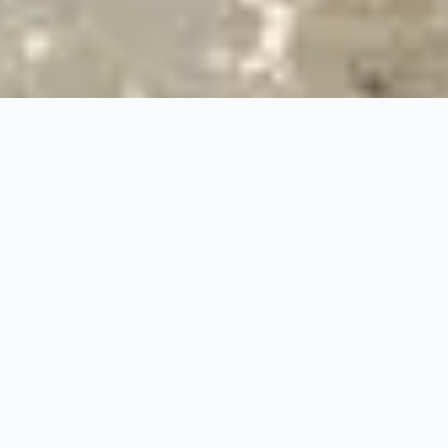
24/7
Urgence & Service
100%
Prise en charge professionnelle
RBQ
Licence 5820-7275-01
URGENCE 24/7
PRISE EN CHARGE ASS
◆
100%
PRISE EN CHARGE PROFESSIONNELLE