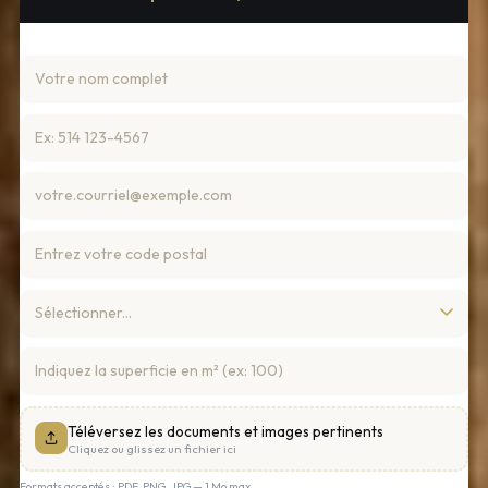
Téléversez les documents et images pertinents
Cliquez ou glissez un fichier ici
Formats acceptés : PDF, PNG, JPG — 1 Mo max.