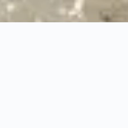
24/7
Urgence & Service
100%
Prise en charge professionnelle
RBQ
Licence 5820-7275-01
URGENCE 24/7
PRISE EN CHARGE ASS
◆
100%
PRISE EN CHARGE PROFESSIONNELLE