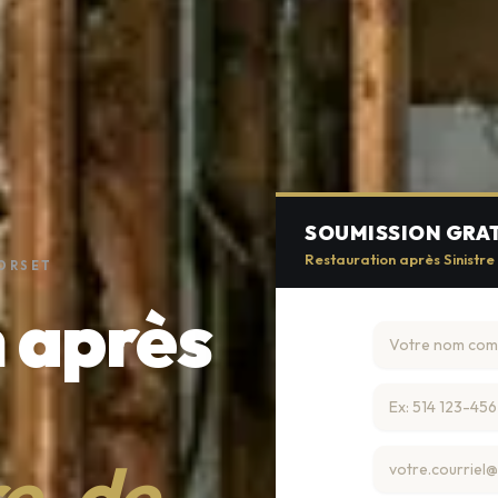
SOUMISSION GRA
Restauration après Sinistre
DORSET
 après
re-de-