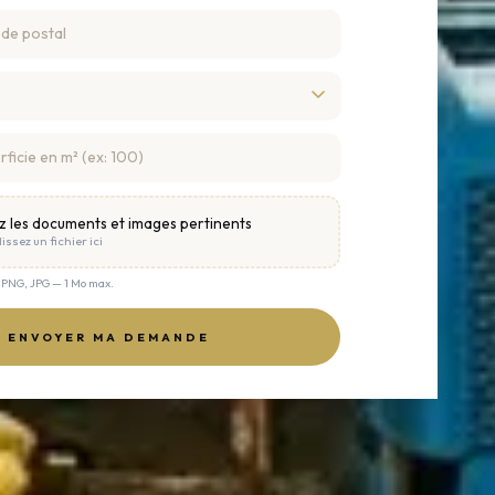
z les documents et images pertinents
issez un fichier ici
, PNG, JPG — 1 Mo max.
ENVOYER MA DEMANDE