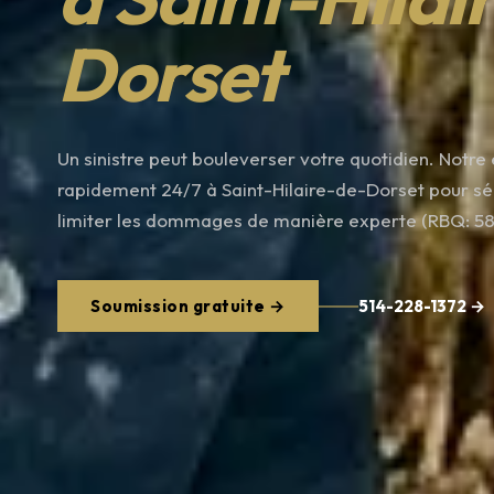
Dorset
Un sinistre peut bouleverser votre quotidien. Notre 
rapidement 24/7 à Saint-Hilaire-de-Dorset pour sécu
limiter les dommages de manière experte (RBQ: 5
Soumission gratuite →
514-228-1372 →