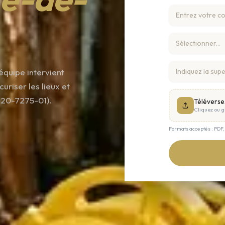
équipe intervient
riser les lieux et
820-7275-01).
Téléverse
Cliquez ou gl
Formats acceptés : PDF