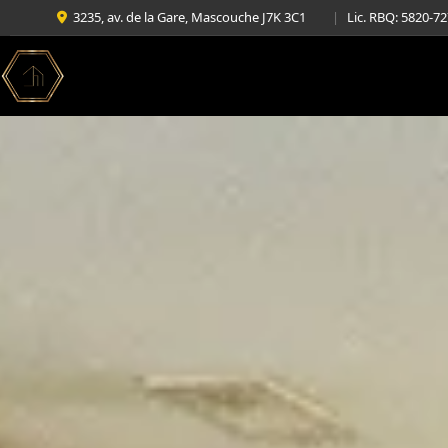
3235, av. de la Gare, Mascouche J7K 3C1
|
Lic. RBQ: 5820-7