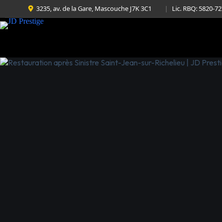
3235, av. de la Gare, Mascouche J7K 3C1
|
Lic. RBQ: 5820-7