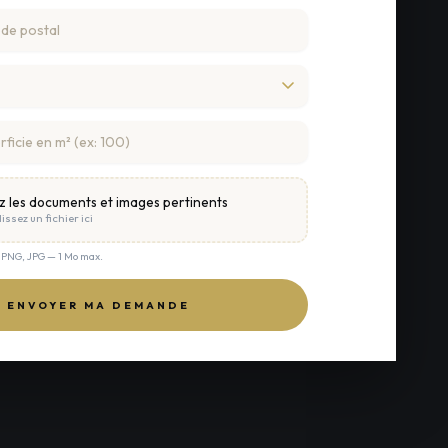
z les documents et images pertinents
issez un fichier ici
, PNG, JPG — 1 Mo max.
ENVOYER MA DEMANDE