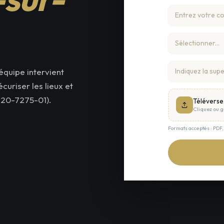
équipe intervient
uriser les lieux et
820-7275-01).
Téléverse
Cliquez ou gl
Formats acceptés : PDF