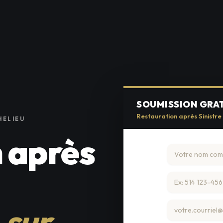
SOUMISSION GRA
Restauration après Sinistre 
HELIEU
 après
-sur-