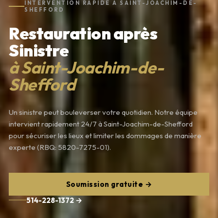
INTERVENTION RAPIDE À SAINT-JOACHIM-DE-
SHEFFORD
Restauration après
Sinistre
à Saint-Joachim-de-
Shefford
Un sinistre peut bouleverser votre quotidien. Notre équipe
intervient rapidement 24/7 à Saint-Joachim-de-Shefford
pour sécuriser les lieux et limiter les dommages de manière
experte (RBQ: 5820-7275-01).
Soumission gratuite →
514-228-1372 →