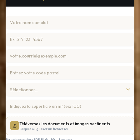
Téléversez les documents et images pertinents
Cliquez ou glissez un fichier ici
Formats acceptés : PDF, PNG, JPG — 1 Mo max.